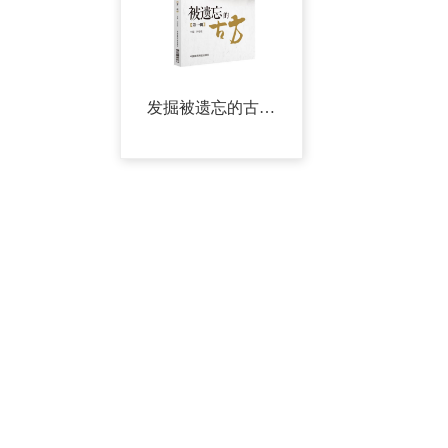
发掘被遗忘的古方 | 治疗偏头痛覆杯而愈的散偏汤