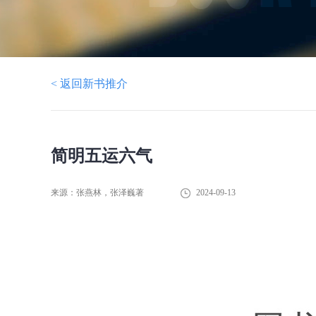
< 返回新书推介
简明五运六气
来源：张燕林，张泽巍著
2024-09-13