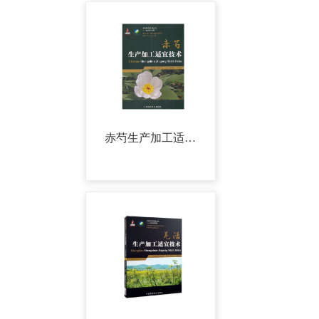
赤芍生产加工适宜技术——欹红醉浓露，窈窕留馀春