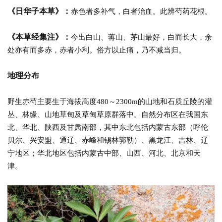
《日华子本草》：
赤色者多补气，白者治血。此辨芍药花根。
《本草经集注》：
今出白山、蒋山、茅山最好，白而长大，余
处亦有而多赤，赤者小利。俗方以止痛，乃不减当归。
地理分布
野生赤芍主要生于海拔高度480～2300m的山地和石质丘陵的灌
丛、林缘、山地草甸及草甸草原群落中。自然分布区在我国东
北、华北、陕西及甘肃南部，其中东北包括内蒙古东部（呼伦
贝尔、兴安盟、通辽、赤峰和锡林郭勒）、黑龙江、吉林、辽
宁地区；华北地区包括内蒙古中部、山西、河北、北京和天
津。