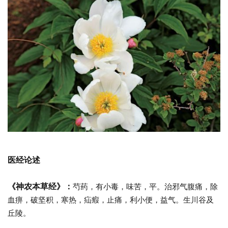
医
经
论
述
《神农本草经》：
芍药，有小毒，味苦，平。治邪气腹痛，除
血痹，破坚积，寒热，疝瘕，止痛，利小便，益气。生川谷及
丘陵。