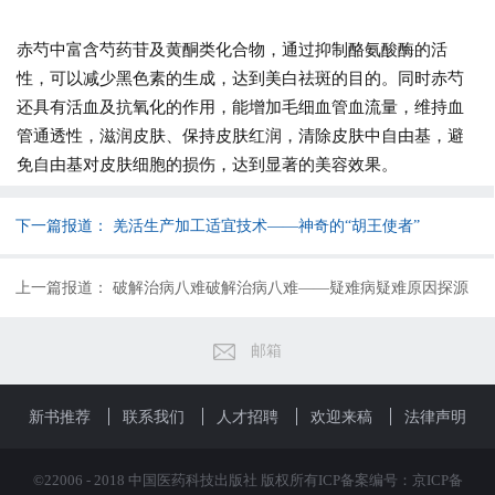
赤芍中富含芍药苷及黄酮类化合物，通过抑制酪氨酸酶的活
性，可以减少黑色素的生成，达到美白祛斑的目的。同时赤芍
还具有活血及抗氧化的作用，能增加毛细血管血流量，维持血
管通透性，滋润皮肤、保持皮肤红润，清除皮肤中自由基，避
免自由基对皮肤细胞的损伤，达到显著的美容效果。
下一篇报道：
羌活生产加工适宜技术——神奇的“胡王使者”
上一篇报道：
破解治病八难破解治病八难——疑难病疑难原因探源
邮箱
新书推荐
联系我们
人才招聘
欢迎来稿
法律声明
©22006 - 2018 中国医药科技出版社 版权所有ICP备案编号：京ICP备