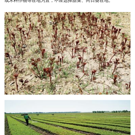
或禾科作物等茬地为宜，不应选择甜菜、向日葵茬地。