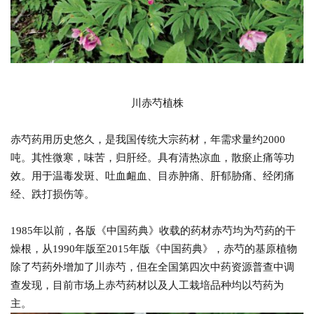
川赤芍植株
赤芍药用历史悠久，是我国传统大宗药材，年需求量约2000
吨。其性微寒，味苦，归肝经。具有清热凉血，散瘀止痛等功
效。用于温毒发斑、吐血衄血、目赤肿痛、肝郁胁痛、经闭痛
经、跌打损伤等。
1985年以前，各版《中国药典》收载的药材赤芍均为芍药的干
燥根，从1990年版至2015年版《中国药典》，赤芍的基原植物
除了芍药外增加了川赤芍，但在全国第四次中药资源普查中调
查发现，目前市场上赤芍药材以及人工栽培品种均以芍药为
主。