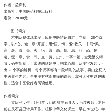
作者：孟庆利
出版社：中国医药科技出版社
定价：28.00元
图书简介
本书从整体观出发，应用中医辩证思维，立意于 28个汉
字，以“心、健、康”开篇，用“悟、悔、爱”收关，中间“风、
寒、暑、湿、燥、火、疠；喜、怒、忧、思、悲、恐、惊、
急、慌；痰、食、气、血；劳、虫”，一字一篇，全无繁文缛
节，确有新意，于常讲的话题中，别出心裁，从测字发起，引
出 28个字的解析，每个汉字都有一段精彩的故事，再由之切入
中医养生内容。全书没有枯涩难懂的语言，寓可读性中以趣味
性，适合中医爱好者阅读使用。
作者简介
孟庆利，生于1948年，山西省灵石县人，当过教师，退休
前在灵石县卫计局工作。植根中华文化沃土，早在20世纪70年