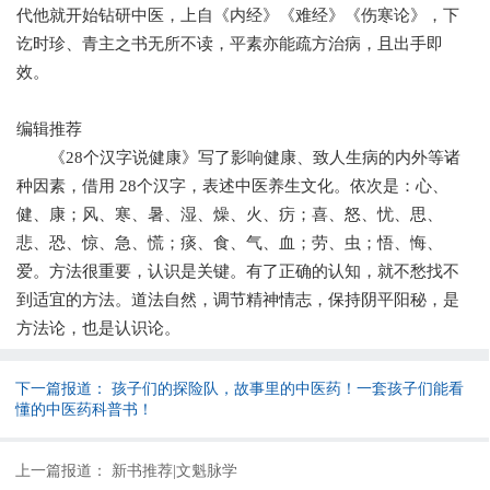
代他就开始钻研中医，上自《内经》《难经》《伤寒论》，下
讫时珍、青主之书无所不读，平素亦能疏方治病，且出手即
效。
编辑推荐
《28个汉字说健康》写了影响健康、致人生病的内外等诸
种因素，借用 28个汉字，表述中医养生文化。依次是：心、
健、康；风、寒、暑、湿、燥、火、疠；喜、怒、忧、思、
悲、恐、惊、急、慌；痰、食、气、血；劳、虫；悟、悔、
爱。方法很重要，认识是关键。有了正确的认知，就不愁找不
到适宜的方法。道法自然，调节精神情志，保持阴平阳秘，是
方法论，也是认识论。
下一篇报道：
孩子们的探险队，故事里的中医药！一套孩子们能看
懂的中医药科普书！
上一篇报道：
新书推荐|文魁脉学